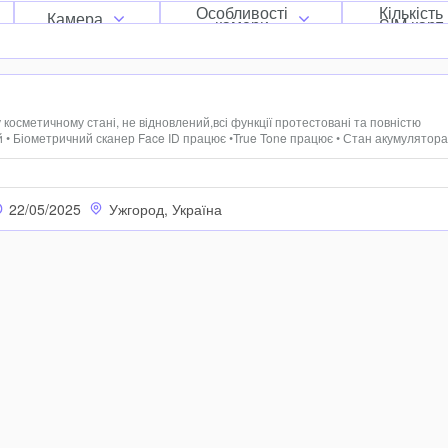
Особливості
Кількість
Камера
камери
SIM карт
 косметичному стані, не відновлений,всі функції протестовані та повністю
ий • Біометричний сканер Face ID працює •True Tone працює • Стан акумулятора
і з планшетом аксесуари: • Телефон,Кабель Lighting,блок живлення,чехол
22/05/2025
Ужгород, Україна