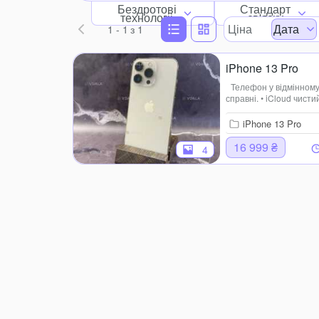
Бездротові
Стандарт
технологіі
зв'язку
Ціна
Дата
1 - 1
з 1
iPhone 13 Pro
Телефон у відмінному
справні. • iCloud чист
85% Рідний У комплект
0969674044
iPhone 13 Pro
16 999 ₴
4