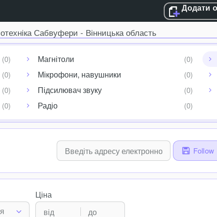
Додати 
іотехніка Сабвуфери - Вінницька область
Магнітоли
Мікрофони, навушники
Підсилювач звуку
Радіо
Follow
Ціна
ня