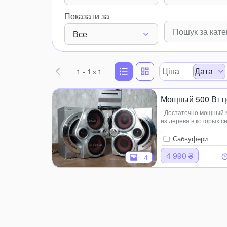
Показати за
Все
Ціна
Дата
1 - 1
з 1
Мощный 500 Вт це
Достаточно мощный му
из дерева в которых с
Отличный четко выраж
/ AUX / Тюне...
Сабвуфери
4 990 ₴
4