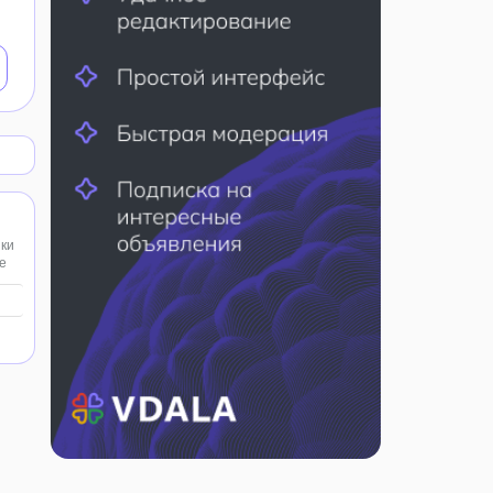
нки
е
ютуз