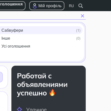
оголошення
Мій профіль
RU
Сабвуфери
Інше
Усі оголошення