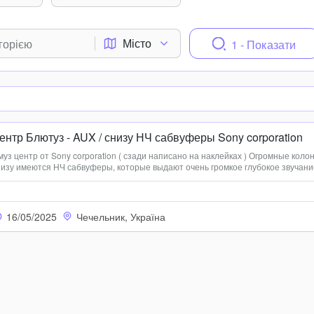
Місто
1 - Показати
нтр Блютуз - AUX / снизу НЧ сабвуферы Sony corporation
з центр от Sony corporation ( сзади написано на наклейках ) Огромные коло
низу имеются НЧ сабвуферы, которые выдают очень громкое глубокое звучани
енный регулируемый басс, аж пол от него дрожжит В рабочем состоянии: Бл
16/05/2025
Чечельник, Україна