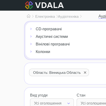
Ауд
Електроніка
Аудіотехніка
CD-програвачі
Акустичні системи
Вінілові програвачі
Колонки
Область: Вінницька Область
Вид угоди
Стан
Усі оголошення
Усі оголошен