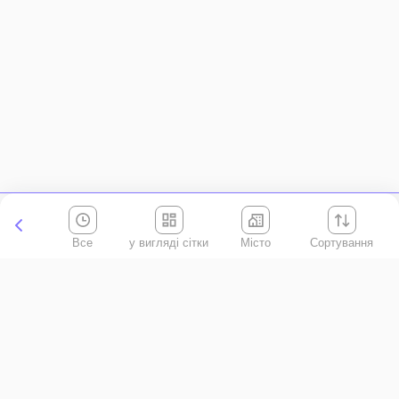
Все
Місто
Сортування
Київська область
АР Крим
Івано-Франківська область
Вінницька область
Волинська область