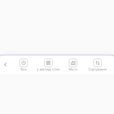
Все
Місто
Сортування
Київська область
АР Крим
Івано-Франківська область
Вінницька область
Волинська область