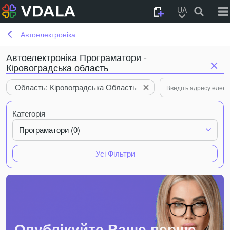
UA
Автоелектроніка
Автоелектроніка Програматори -
Кіровоградська область
Область: Кіровоградська Область
Категорія
Програматори (0)
Усі Фільтри
Опублікуйте Ваше перше