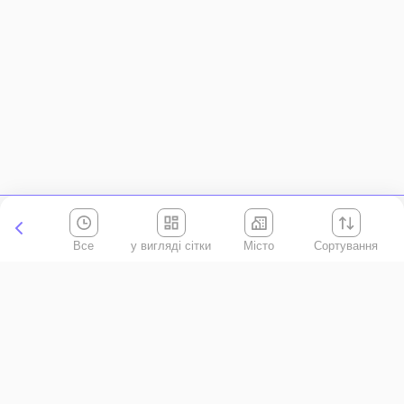
Все
Місто
Сортування
Київська область
АР Крим
Івано-Франківська область
Вінницька область
Волинська область