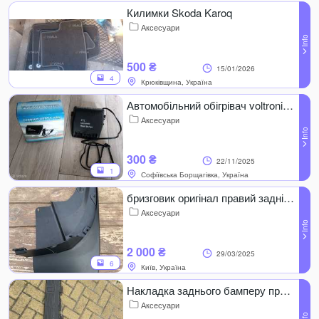
Килимки Skoda Karoq
Аксесуари
500 ₴
15/01/2026
4
Крюківщина, Україна
Автомобільний обігрівач voltronic car fan 701
Аксесуари
300 ₴
22/11/2025
1
Софіївська Борщагівка, Україна
бризговик оригінал правий задній тойота прадо 150
Аксесуари
2 000 ₴
29/03/2025
6
Київ, Україна
Накладка заднього бамперу прадо ОРИГІНАЛ
Аксесуари