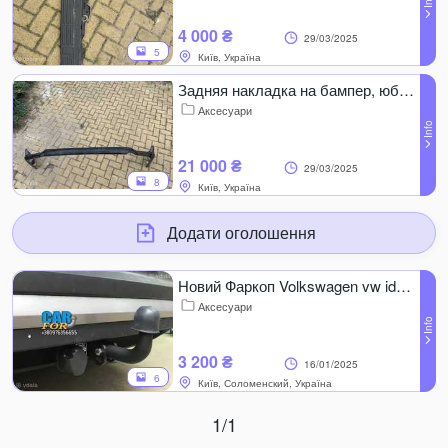
4 000 ₴
29/03/2025
5
Київ, Україна
Задняя накладка на бампер, юбка, оригинал на тойота прадо Premium
Аксесуари
21 000 ₴
29/03/2025
8
Київ, Україна
Додати оголошення
Новий Фаркоп Volkswagen vw id4 з сертифiкатом
Аксесуари
3 200 ₴
16/01/2025
6
Київ, Соломенский, Україна
1/1