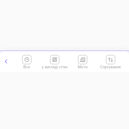
Все
Місто
Сортування
Київська область
АР Крим
Івано-Франківська область
Вінницька область
Волинська область
Дніпропетровська область
Донецька область
Житомирська область
Закарпатська область