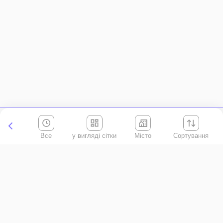
Все
Місто
Сортування
Київська область
АР Крим
Івано-Франківська область
Вінницька область
Волинська область