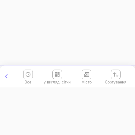
Все
Місто
Сортування
Київська область
АР Крим
Івано-Франківська область
Вінницька область
Волинська область