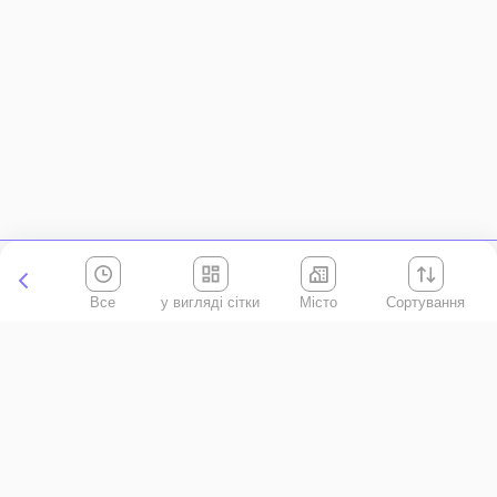
Все
Місто
Сортування
Київська область
АР Крим
Івано-Франківська область
Вінницька область
Волинська область