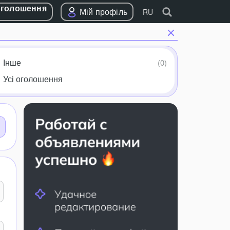
оголошення
Мій профіль
RU
Інше
Усі оголошення