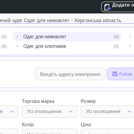
Додати 
ячий одяг Одяг для немовлят - Херсонська область
Одяг для немовлят
Одяг для хлопчиків
Follow
Торгова марка
Розмір
ня
Усі оголошення
Усі оголошення
Колір
Ціна