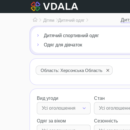
Дит
Дітям
Дитячий одяг
Дитячий спортивний одяг
Одяг для дівчаток
Область: Херсонська Область
Вид угоди
Стан
Усі оголошення
Усі оголошен
Одяг за віком
Сезонність