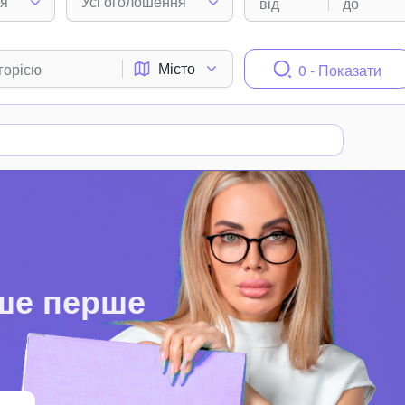
ня
Усі оголошення
Місто
0 - Показати
ше перше