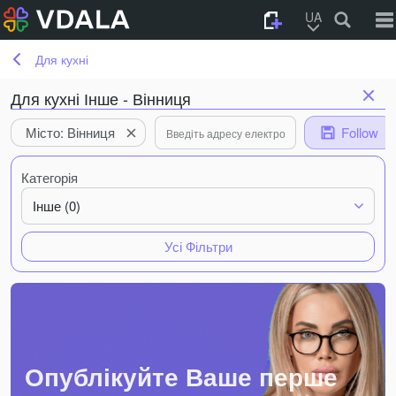
UA
Для кухні
Для кухні Інше - Вінниця
Місто: Вінниця
Follow
Категорія
Інше (0)
Усі Фільтри
Опублікуйте Ваше перше