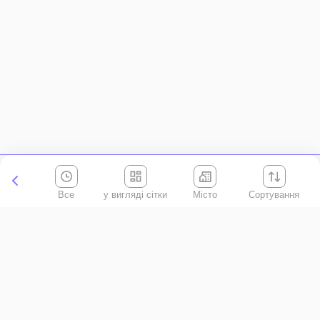
Все
Місто
Сортування
Київська область
АР Крим
Івано-Франківська область
Вінницька область
Волинська область