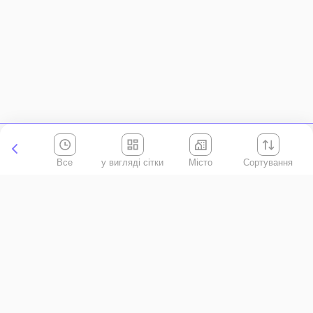
Все
Місто
Сортування
Київська область
АР Крим
Івано-Франківська область
Вінницька область
Волинська область
Дніпропетровська область
Донецька область
Житомирська область
Закарпатська область