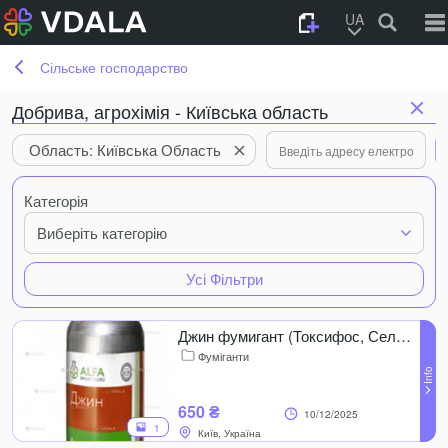
UA
Сільське господарство
Добрива, агрохімія - Київська область
Область: Київська Область
Категорія
Виберіть категорію
Усі Фільтри
Джин фумигант (Токсифос, Селфос), 1кг
Фуміганти
650 ₴
10/12/2025
1
Київ, Україна