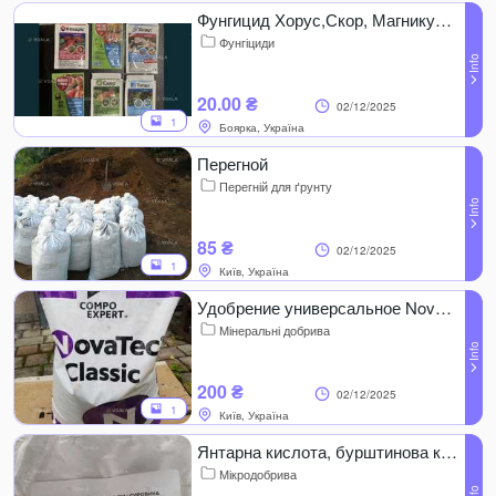
Фунгицид Хорус,Скор, Магникур,Квадрис
Фунгіциди
20.00 ₴
02/12/2025
1
Боярка, Україна
Перегной
Перегній для ґрунту
85 ₴
02/12/2025
1
Київ, Україна
Удобрение универсальное NovaTec Classic Германия
Мінеральні добрива
200 ₴
02/12/2025
1
Київ, Україна
Янтарна кислота, бурштинова кислота, кг
Мікродобрива