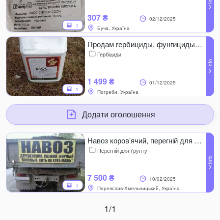
307 ₴
02/12/2025
1
Буча, Україна
Продам гербициды, фунгициды для пшеницы, ячменя, подсолнечника, сах
Гербіциди
1 499 ₴
01/12/2025
1
Погреби, Україна
Додати оголошення
Навоз коров’ячий, перегній для удобрення ґрунту.
Перегній для ґрунту
7 500 ₴
10/02/2025
1
Переяслав-Хмельницький, Україна
1/1