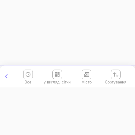
Все
Місто
Сортування
Київська область
АР Крим
Івано-Франківська область
Вінницька область
Волинська область