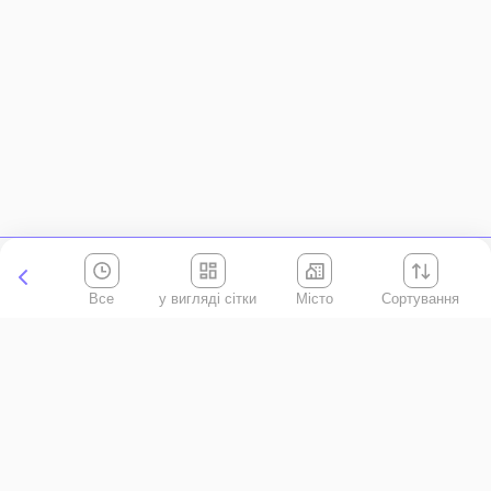
Все
Місто
Сортування
Київська область
АР Крим
Івано-Франківська область
Вінницька область
Волинська область