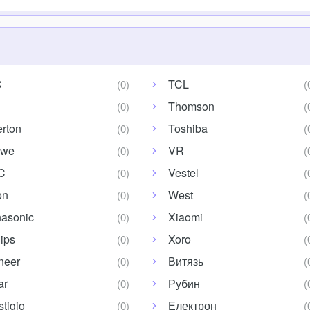
C
TCL
Thomson
erton
Toshiba
ewe
VR
C
Vestel
on
West
asonic
Xiaomi
lips
Xoro
neer
Витязь
ar
Рубин
stigio
Електрон