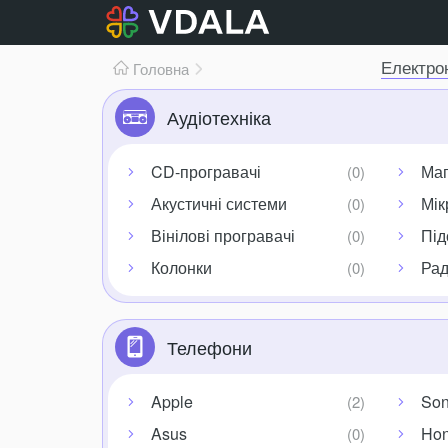
Електрон
Головна
Аудіотехніка
CD-програвачі
Маг
Акустичні системи
Мік
Вінілові програвачі
Під
Колонки
Рад
Телефони
Apple
So
Asus
Hon