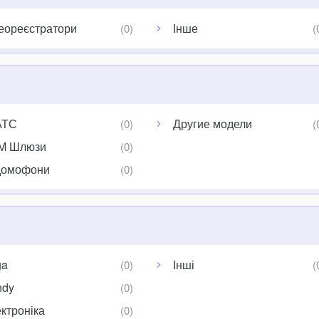
еореєстратори
Інше
АТС
Другие модели
M Шлюзи
домофони
ga
Інші
ndy
ктроніка