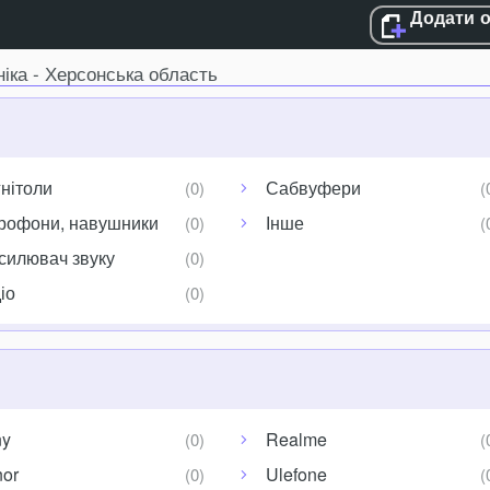
Додати 
іка - Херсонська область
нітоли
Сабвуфери
рофони, навушники
Інше
силювач звуку
іо
ny
Realme
or
Ulefone