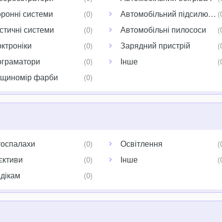
ронні системи
Автомобільний підсилювач
стичні системи
Автомобільні пилососи
ктроніки
Зарядний пристрій
граматори
Інше
щиномір фарби
оспалахи
Освітлення
єктиви
Інше
дікам