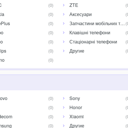
C
ZTE
ia
Аксесуари
Plus
Запчастини мобільних тел
po
Клавішні телефони
co
Стаціонарні телефони
lips
Другие
no
ovo
Sony
Honor
decom
Xiaomi
msung
Другие