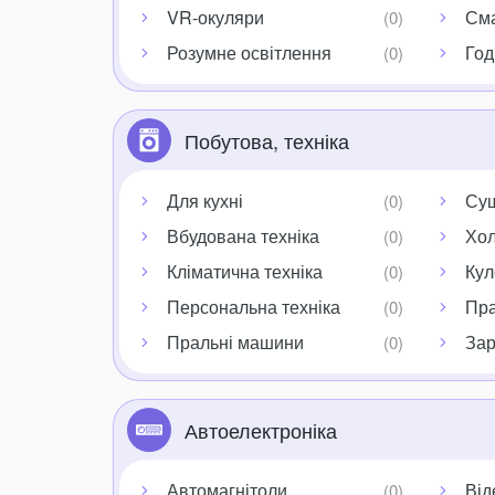
VR-окуляри
Сма
Розумне освітлення
Год
Побутова, техніка
Для кухні
Су
Вбудована техніка
Хол
Кліматична техніка
Кул
Персональна техніка
Пра
Пральні машини
Зар
Автоелектроніка
Автомагнітоли
Від