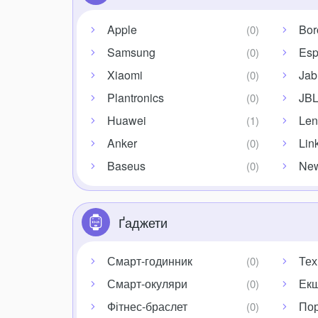
Apple
Bor
Samsung
Esp
Xiaomi
Jab
Plantronics
JB
Huawei
Len
Anker
Lin
Baseus
Ne
Ґаджети
Смарт-годинник
Тех
Смарт-окуляри
Екш
Фітнес-браслет
Пор