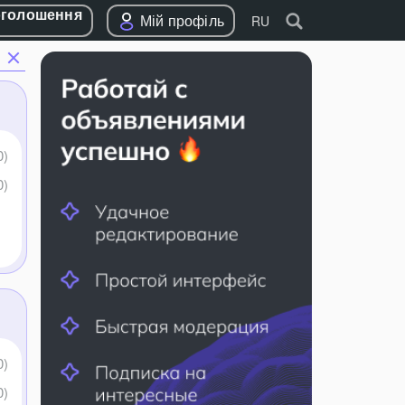
оголошення
Мій профіль
RU