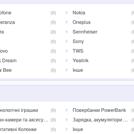
ofone
Nokia
eranza
Oneplus
ra
Sennheiser
L
Sony
ovo
TWS
k Dream
Yealink
w Bee
Інше
нологічні іграшки
Повербанки PowerBank
н-камери та аксесуари
Зарядка, акумулятори АА/
тативні Колонки
Інше