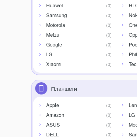
Huawei
HT
Samsung
Nok
Motorola
One
Meizu
Op
Google
Po
LG
Phi
Xiaomi
Tec
Планшети
Apple
Len
Amazon
LG
ASUS
Mo
DELL
Sa