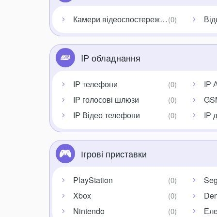
Камери відеоспостереження
Від
IP обладнання
IP телефони
IP 
IP голосові шлюзи
GS
IP Відео телефони
IP 
Ігрові приставки
PlayStation
Se
Xbox
De
Nintendo
Еле