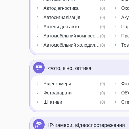
Автодіагностика
Охо
Автосигналізація
Аку
Антени для авто
Пар
Автомобільний компресор
Про
Автомобільний холодильник
Тов
Фото, кіно, оптика
Відеокамери
Фот
Фотоапарати
Об'
Штативи
Сте
IP-Камери, відеоспостереження