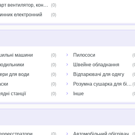
рт вентилятор, кондиціонер
инник електронний
шильні машини
Пилососи
одильники
Швейне обладнання
ери для води
Відпарювачі для одягу
ски
Розумна сушарка для білиз
ядні станції
Інше
еореєстратори
Автомобільний обігрівач