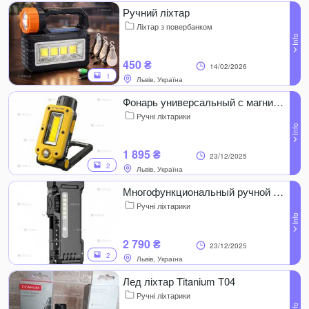
Ручний ліхтар
Ліхтар з повербанком
450 ₴
14/02/2026
1
Львів, Україна
Фонарь универсальный с магнитным креплением Nitecore NWL20
Ручні ліхтарики
1 895 ₴
23/12/2025
2
Львів, Україна
Многофункциональный ручной фонарик Wuben
Ручні ліхтарики
2 790 ₴
23/12/2025
2
Львів, Україна
Лед ліхтар Titanium Т04
Ручні ліхтарики