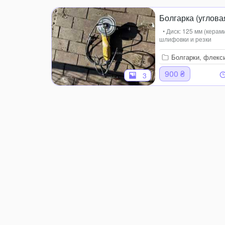
Болгарка (углов
• Диск: 125 мм (кера
шлифовки и резки
Болгарки, флекс
900 ₴
3