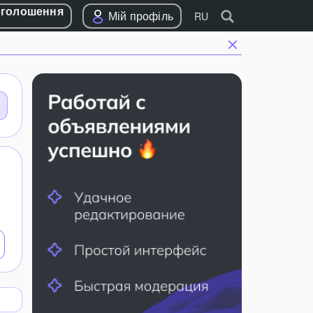
оголошення
Мій профіль
RU