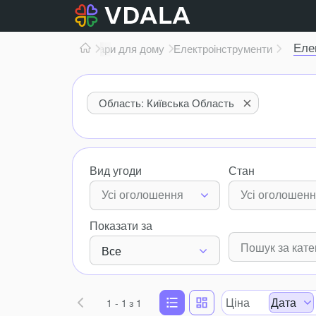
Еле
Товари для дому
Електроінструменти
Область: Київська Область
Вид угоди
Стан
Усі оголошення
Усі оголошен
Показати за
Все
Ціна
Дата
1 - 1
з 1