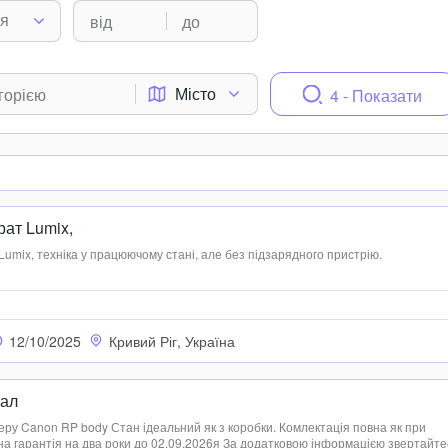
ня
Місто
4 - Показати
ат Lumix,
mix, техніка у працюючому стані, але без підзарядного пристрію.
12/10/2025
Кривий Ріг, Україна
еал
ру Canon RP body Стан ідеальний як з коробки. Комлектація повна як при
йна гарантія на два роки до 02.09.2026я За додатковою інформацією звертайте