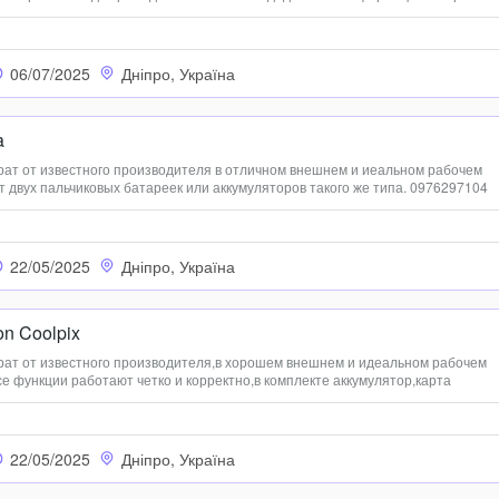
8223
06/07/2025
Дніпро, Україна
a
т от известного производителя в отличном внешнем и иеальном рабочем
т двух пальчиковых батареек или аккумуляторов такого же типа. 0976297104
22/05/2025
Дніпро, Україна
n Coolpix
т от известного производителя,в хорошем внешнем и идеальном рабочем
е функции работают четко и корректно,в комплекте аккумулятор,карта
 зарядное устройство,новый чехол. 0976297104
22/05/2025
Дніпро, Україна