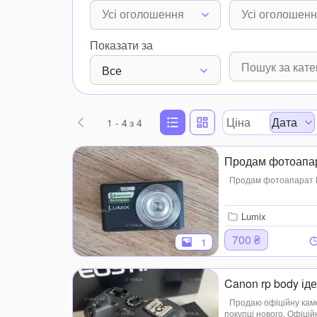
Усі оголошення
Усі оголошен
Показати за
Все
Ціна
Дата
1 - 4
з 4
Продам фотоапар
Продам фотоапарат Lu
Lumix
700 ₴
1
Canon rp body ід
Продаю офіційну каме
покупці нового. Офіці