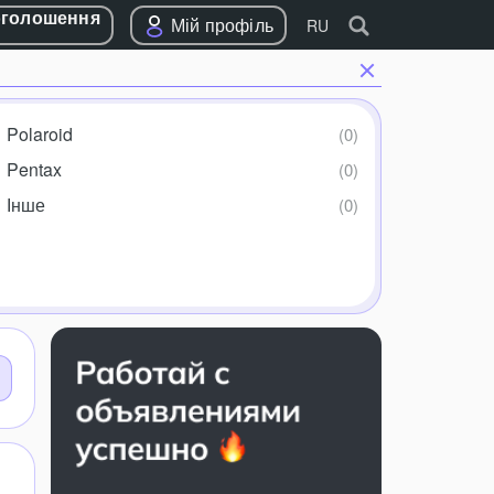
оголошення
Мій профіль
RU
Polaroid
Pentax
Інше