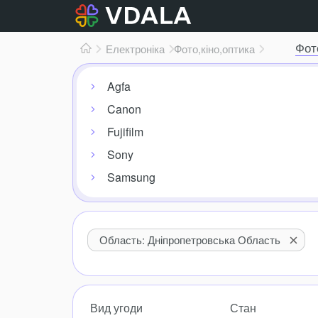
Фот
Електроніка
Фото,
кіно,
оптика
Agfa
Canon
Fujifilm
Sony
Samsung
Область: Дніпропетровська Область
Вид угоди
Стан