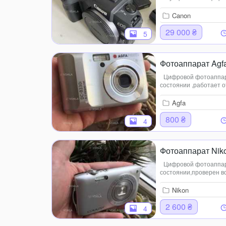
за телефоном:050984
Canon
29 000 ₴
5
Фотоаппарат Agf
Цифровой фотоаппара
состоянии ,работает о
Agfa
800 ₴
4
Фотоаппарат Niko
Цифровой фотоаппара
состоянии,проверен вс
памяти,универсальное
Nikon
2 600 ₴
4