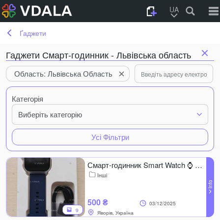
UA
Ґаджети
Гаджети Смарт-годинник - Львівська область
Область: Львівська Область
Категорія
Виберіть категорію
Усі Фільтри
Смарт-годинник Smart Watch ⌚ — стиль, фітнес і комфорт щодня
Інші
500 ₴
03/12/2025
9
Яворів, Україна