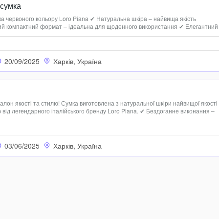
 сумка
а червоного кольору Loro Piana ✔ Натуральна шкіра – найвища якість
ий компактний формат – ідеальна для щоденного використання ✔ Елегантний
реслює ваш індивідуальний стиль 💰 Ціна: 3290 грн +380 (63) 708 53 91
20/09/2025
Харків, Україна
талон якості та стилю! Сумка виготовлена з натуральної шкіри найвищої якості
 від легендарного італійського бренду Loro Piana. ✔ Бездоганне виконання –
рнітура, елегантний дизайн. ✔ Натуральні матеріали – м’якість, довговічність і
03/06/2025
Харків, Україна