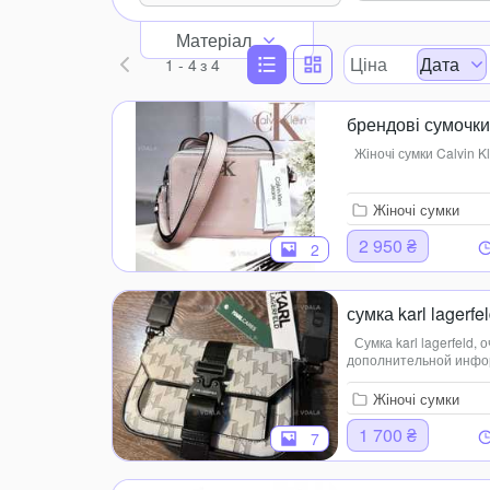
Матеріал
Ціна
Дата
1 - 4
з 4
брендові сумочки
Жіночі сумки Calvin K
Жіночі сумки
2 950 ₴
2
сумка karl lagerfe
Сумка karl lagerfeld,
дополнительной информ
Жіночі сумки
1 700 ₴
7