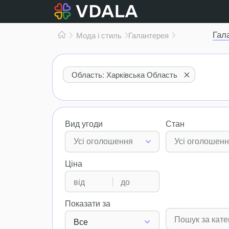
Гал
Мода і стиль
Галантерея
Область: Харківська Область
Вид угоди
Стан
Усі оголошення
Усі оголошен
Ціна
Показати за
Все