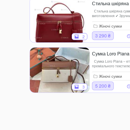
Стильна шкіряна
Стильна шкіряна сумк
виготовлення ✔ Зручн
яскравий дизайн – підк
Жіночі сумки
3 290 ₴
2
Сумка Loro Piana
Сумка Loro Piana – е
преміального текстилю
ідеальні шви, міцна фу
неп...
Жіночі сумки
5 200 ₴
3