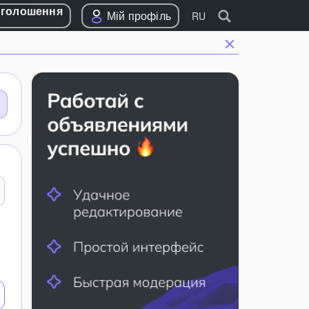
оголошення
Мій профіль
RU