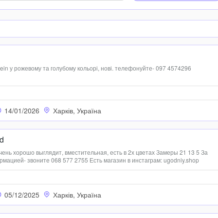
lein у рожевому та голубому кольорі, нові. телефонуйте- 097 4574296
14/01/2026
Харків, Україна
ld
 очень хорошо выглядит, вместительная, есть в 2х цветах Замеры 21 13 5 За
ацией- звоните 068 577 2755 Есть магазин в инстаграм: ugodniy.shop
05/12/2025
Харків, Україна