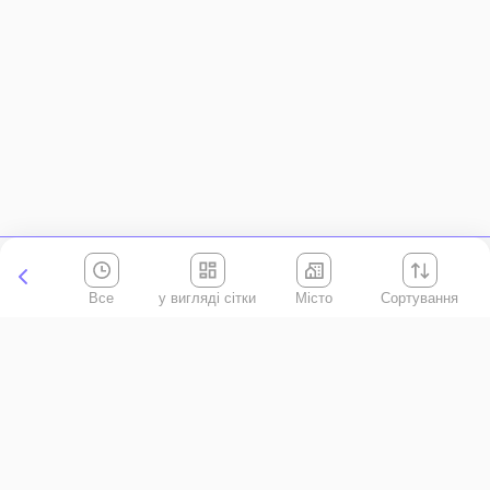
Все
Місто
Сортування
Київська область
АР Крим
Івано-Франківська область
Вінницька область
Волинська область