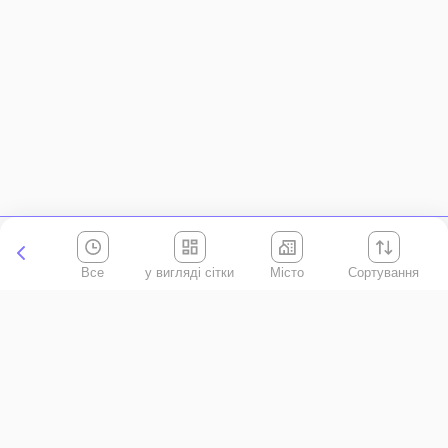
Все
Місто
Сортування
Київська область
АР Крим
Івано-Франківська область
Вінницька область
Волинська область