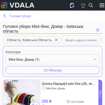
UA
Головні убори
Головні убори Міні-біни, Докер - Київська
область
Область: Київська Область
Категорія
Міні-біни, Докер (1)
Усі Фільтри
Шапка Napapijrii міні-біні y2k, міні-біни, докер, коротка
Міні-біни, Докер
250 ₴
23/12/2025