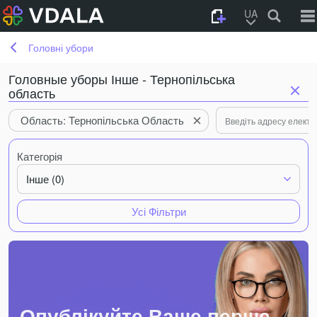
UA
Головні убори
Головные уборы Інше - Тернопільська
область
Область: Тернопільська Область
Категорія
Інше (0)
Усі Фільтри
Опублікуйте Ваше перше