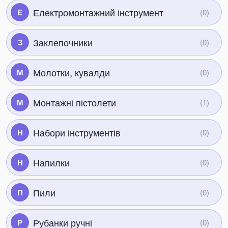
Електромонтажний інструмент
Е
Заклепочники
З
Молотки, кувалди
М
Монтажні пістолети
М
Набори інструментів
Н
Напилки
Н
Пили
П
Рубанки ручні
Р