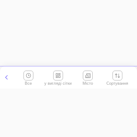
Все
Місто
Сортування
Київська область
АР Крим
Івано-Франківська область
Вінницька область
Волинська область