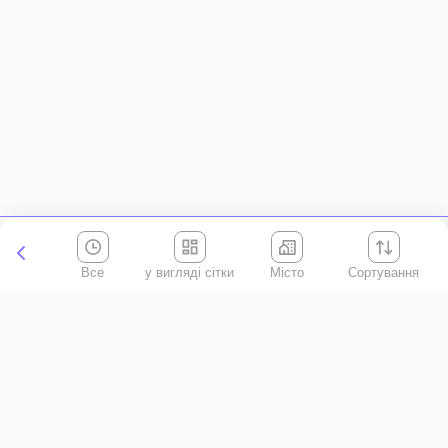
Все
Місто
Сортування
Київська область
АР Крим
Івано-Франківська область
Вінницька область
Волинська область