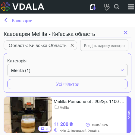
UA
Кавоварки
Кавоварки Mellita - Київська область
Область: Київська Область
Категорія
Mellita (1)
Усі Фільтри
Melitta Passione ot . 2022р. 1100 чашок. Ідеальна! Супер компактна!
Mellita
11 200 ₴
10/05/2025
6
Київ, Дніпровський, Україна