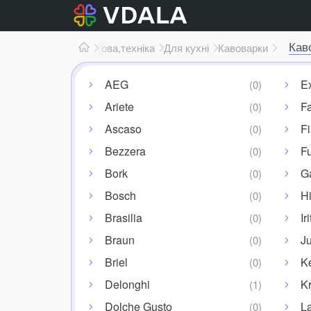
Кав
Електроніка
Побутова,
техніка
Для кухні
Кавоварки
AEG
E
Ariete
F
Ascaso
Fi
Bezzera
Fu
Bork
G
Bosch
H
Brasilia
Iri
Braun
Ju
Briel
K
Delonghi
K
Dolche Gusto
La