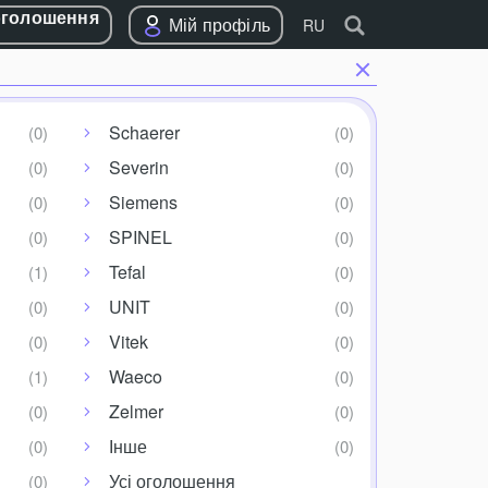
оголошення
Мій профіль
RU
Schaerer
Severin
Siemens
SPINEL
Tefal
UNIT
Vitek
Waeco
Zelmer
Інше
Усі оголошення