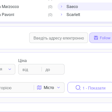
a Marzocco
Saeco
a Pavoni
Scarlett
Follow
Ціна
ня
Місто
1 - Показати