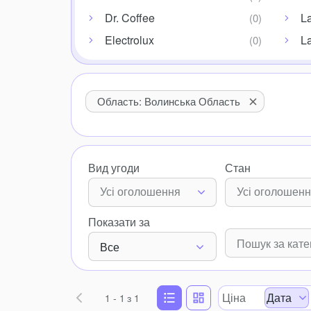
Dr. Coffee
L
Electrolux
L
Область: Волинська Область
Вид угоди
Стан
Усі оголошення
Усі оголошен
Показати за
Все
Ціна
Дата
1 - 1
з 1