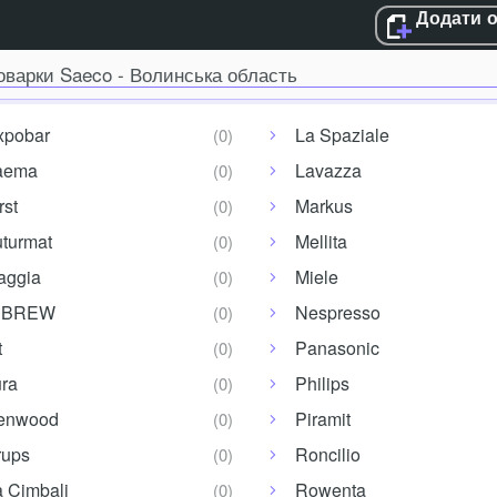
Додати 
оварки Saeco - Волинська область
xpobar
La Spaziale
aema
Lavazza
rst
Markus
turmat
Mellita
aggia
Miele
iBREW
Nespresso
t
Panasonic
ra
Philips
enwood
Piramit
rups
Roncilio
 Cimbali
Rowenta