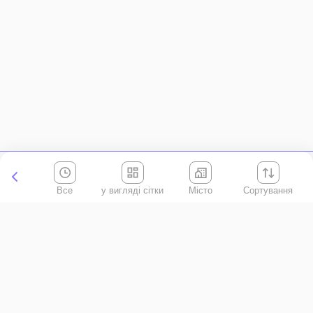
Все
Місто
Сортування
Київська область
АР Крим
Івано-Франківська область
Вінницька область
Волинська область