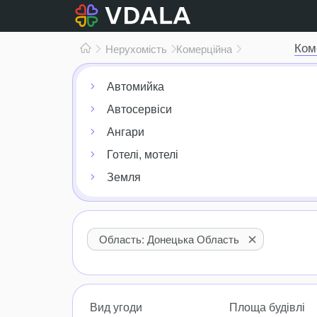
Ком
Нерухомість
Комерційна
Автомийка
Автосервіси
Ангари
Готелі, мотелі
Земля
Область: Донецька Область
Вид угоди
Площа будівлі