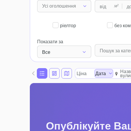
м²
Усі оголошення
ріелтор
без комі
Показати за
Все
Назв
Ціна
Дата
вули
Опублікуйте Ва