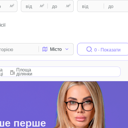
м²
м²
м²
сії
Місто
0 - Показати
а
Площа
ці
ділянки
ше перше