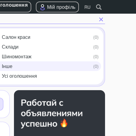
оголошення
Мій профіль
RU
Салон краси
Склади
Шиномонтаж
Інше
Усі оголошення