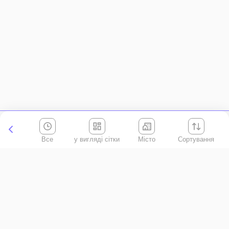
Все
Місто
Сортування
Київська область
АР Крим
Івано-Франківська область
Вінницька область
Волинська область