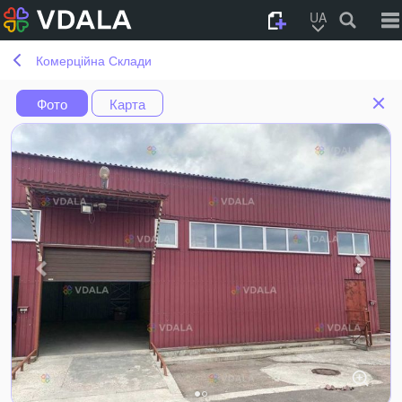
UA
Комерційна Склади
Фото
Карта