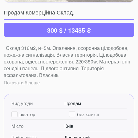
Продам Комерційна Склад.
300 $ / 13485 ₴
Склад 316м2, н=5м. Опалення, охоронна цілодобова,
пожежна сигналізація. Власна територія. Цілодобова
охорона, відеоспостереження. 220/380w. Матеріал стін
сендвіч панель. Підлога антипил. Територія
асфальтована. Власник.
0939097038
Показати більше
Вид угоди
Продам
ріелтор
без комісії
Місто
Київ
Район міста
Дарницький