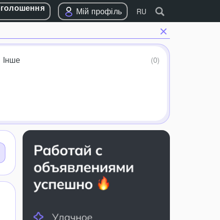
оголошення
Мій профіль
RU
Інше