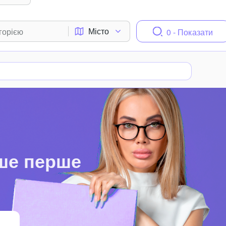
Місто
0 - Показати
ше перше