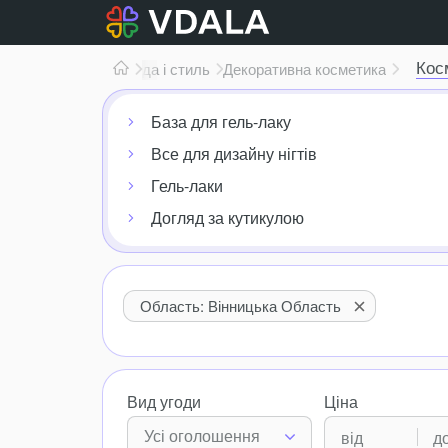
Кос
Мода і стиль
Декоративна косметика
База для гель-лаку
Все для дизайну нігтів
Гель-лаки
Догляд за кутикулою
Область: Вінницька Область
Вид угоди
Ціна
Усі оголошення