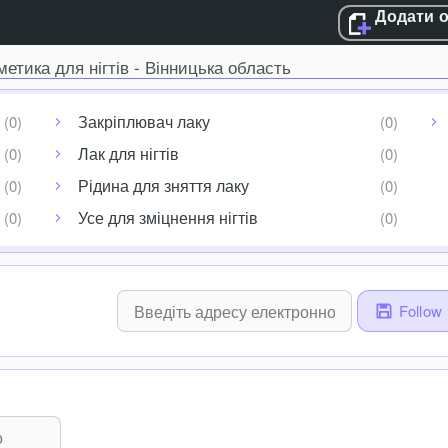
Додати 
метика для нігтів - Вінницька область
Закріплювач лаку
Лак для нігтів
Рідина для зняття лаку
Усе для зміцнення нігтів
Follow