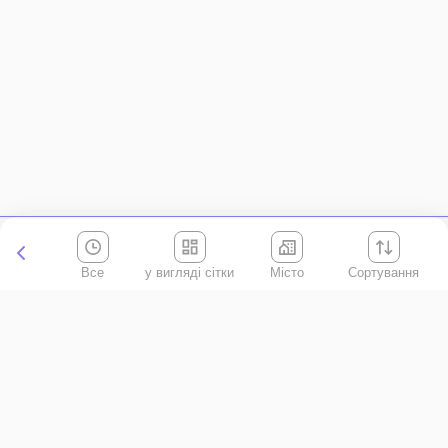
Все
Місто
Сортування
Київська область
АР Крим
Івано-Франківська область
Вінницька область
Волинська область