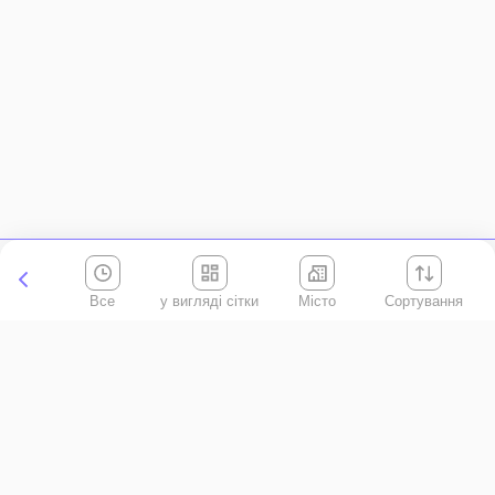
Все
Місто
Сортування
Київська область
АР Крим
Івано-Франківська область
Вінницька область
Волинська область