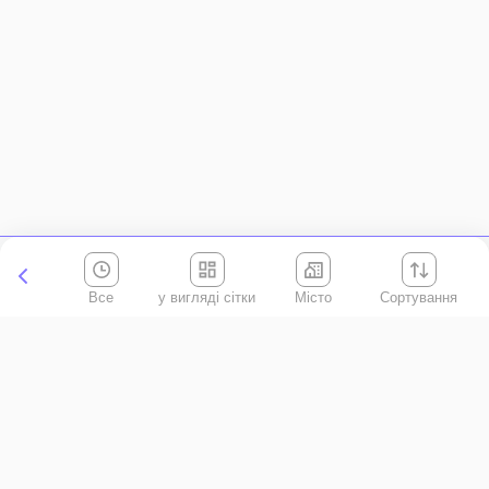
Все
Місто
Сортування
Київська область
АР Крим
Івано-Франківська область
Вінницька область
Волинська область