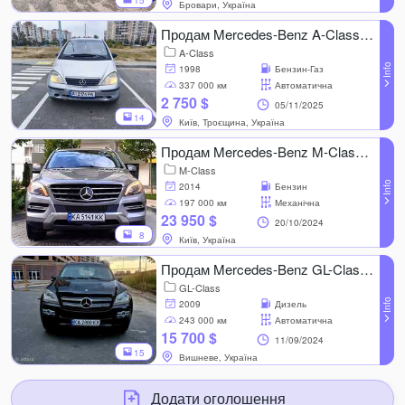
15
Бровари, Україна
Продам Mercedes-Benz A-Class 1998, 337 000 км, 1.4 l..
A-Class
1998
Бензин-Газ
337 000 км
Автоматична
2 750 $
05/11/2025
14
Київ, Троєщина, Україна
Продам Mercedes-Benz M-Class 2014, 197 000 км, 3.0 l..
M-Class
2014
Бензин
197 000 км
Механічна
23 950 $
20/10/2024
8
Київ, Україна
Продам Mercedes-Benz GL-Class 2009, 243 000 км, 3.0 l..
GL-Class
2009
Дизель
243 000 км
Автоматична
15 700 $
11/09/2024
15
Вишневе, Україна
Додати оголошення