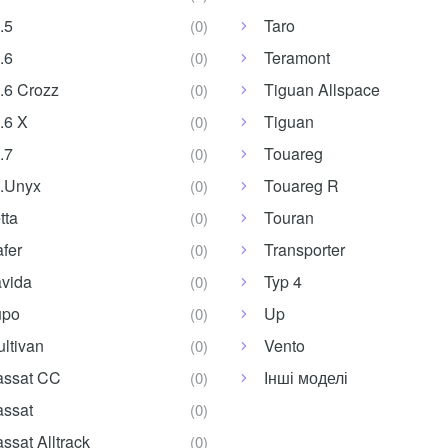
.5
Taro
.6
Teramont
.6 Crozz
Tiguan Allspace
.6 X
Tiguan
.7
Touareg
D.Unyx
Touareg R
tta
Touran
fer
Transporter
vida
Typ 4
upo
Up
ltivan
Vento
assat CC
Інші моделі
assat
ssat Alltrack