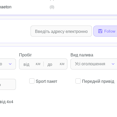
haeton
Follow
Пробіг
Вид палива
км
км
о
Усі оголошення
Sport пакет
Передній привід
від 4x4