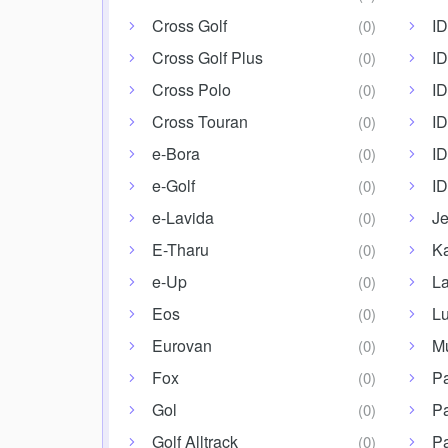
Cross Golf
ID
Cross Golf Plus
ID
Cross Polo
ID
Cross Touran
ID
e-Bora
ID
e-Golf
I
e-Lavida
Je
E-Tharu
Ka
e-Up
La
Eos
L
Eurovan
Mu
Fox
P
Gol
P
Golf Alltrack
Pa