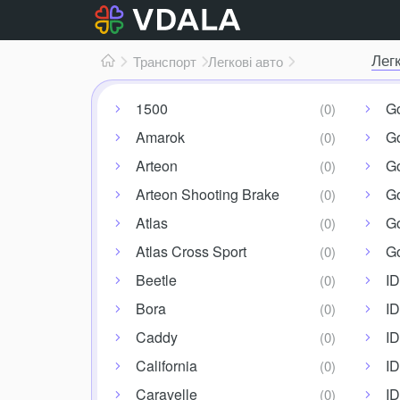
Лег
Транспорт
Легкові авто
1500
G
Amarok
Go
Arteon
Go
Arteon Shooting Brake
Go
Atlas
Go
Atlas Cross Sport
Go
Beetle
ID
Bora
ID
Caddy
ID
California
ID
Caravelle
ID