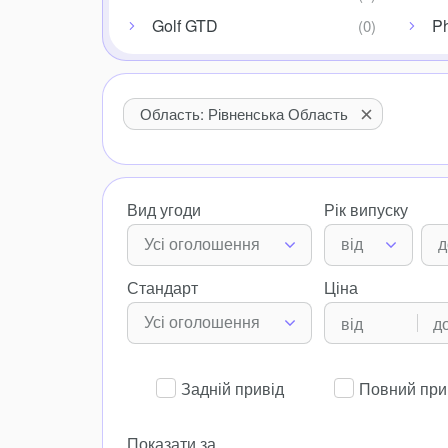
Golf GTD
P
Область: Рівненська Область
Вид угоди
Рік випуску
Усі оголошення
від
д
Стандарт
Ціна
Усі оголошення
Задній привід
Повний при
Показати за