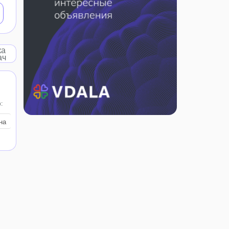
ка
ач
:
на