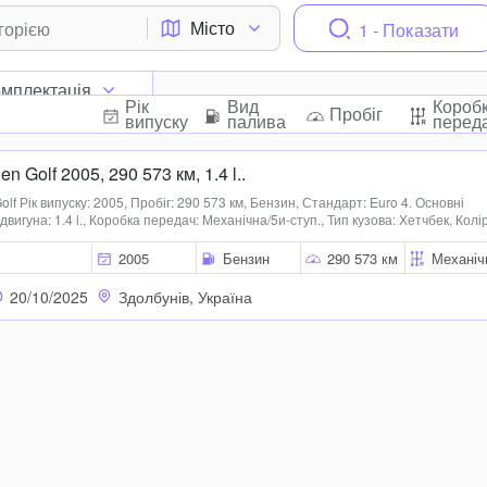
Місто
1 - Показати
мплектація
Рік
Вид
Короб
Пробіг
випуску
палива
перед
 Golf 2005, 290 573 км, 1.4 l..
f Рік випуску: 2005, Пробіг: 290 573 км, Бензин, Стандарт: Euro 4. Основні
вигуна: 1.4 l., Коробка передач: Механічна/5и-ступ., Тип кузова: Хетчбек, Колір
ь дверей: 4/5, Кількість місць: 5, Диски: R14, ABS, ESP, Подушки безпеки, Цен...
2005
Бензин
290 573 км
Механіч
20/10/2025
Здолбунів, Україна