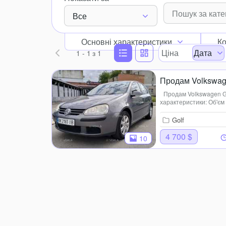
Все
Основні характеристики
Ко
Ціна
Дата
1 - 1
з 1
Продам Volkswagen
Продам Volkswagen Gol
характеристики: Об'єм д
Сірий/Металік, Кількіст
Golf
4 700 $
10