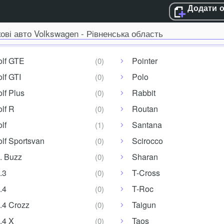
Додати 
кові авто Volkswagen - Рівненська область
olf GTE
Pointer
lf GTI
Polo
lf Plus
Rabbit
lf R
Routan
lf
Santana
lf Sportsvan
Scirocco
. Buzz
Sharan
.3
T-Cross
.4
T-Roc
.4 Crozz
Taigun
.4 X
Taos