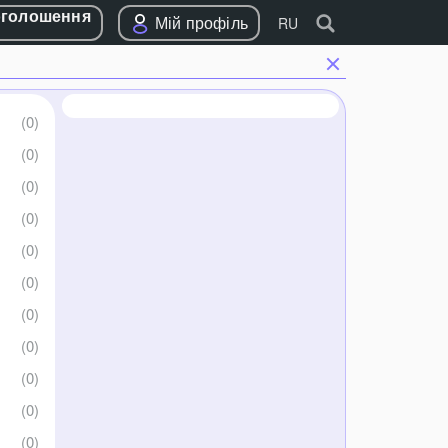
оголошення
Мій профіль
RU