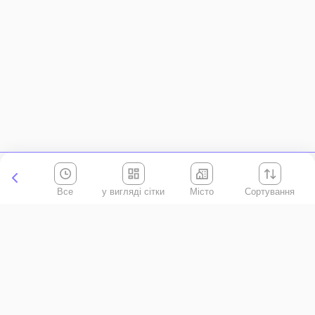
Все
Місто
Сортування
Київська область
АР Крим
Івано-Франківська область
Вінницька область
Волинська область