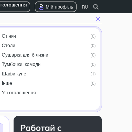
оголошення
Мій профіль
RU
Стінки
Столи
Сушарка для білизни
Тумбочки, комоди
Шафи купе
Інше
Усі оголошення