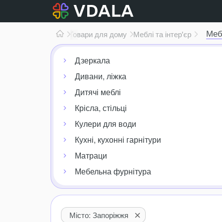
Меб
Товари для дому
Меблі та інтер'єр
Дзеркала
Дивани, ліжка
Дитячі меблі
Крісла, стільці
Кулери для води
Кухні, кухонні гарнітури
Матраци
Мебельна фурнітура
Місто: Запоріжжя