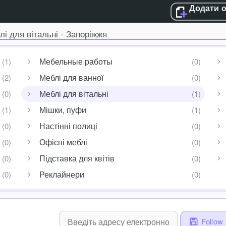
Додати 
лі для вітальні - Запоріжжя
Мебельные работы
Меблі для ванної
Меблі для вітальні
Мішки, пуфи
Настінні полиці
Офісні меблі
Підставка для квітів
Реклайнери
Follow