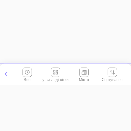
Все
Місто
Сортування
Київська область
АР Крим
Івано-Франківська область
Вінницька область
Волинська область