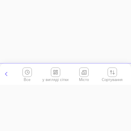
Все
Місто
Сортування
Київська область
АР Крим
Івано-Франківська область
Вінницька область
Волинська область