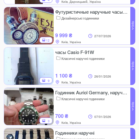
4
Київ, Дарницький, Україна
Футуристичные наручные часы Tesla Watch в стиле стимпанк
Дизайнерські годинники
9 999 ₴
27/07/2026
12
Київ, Україна
часы Casio F-91W
Класичні наручні годинники
1 100 ₴
26/01/2026
9
Київ, Україна
Годинник Auriol Germany, наручний, чоловічий, жіночий
Класичні наручні годинники
700 ₴
07/01/2026
3
Київ, Україна
Годинники наручні