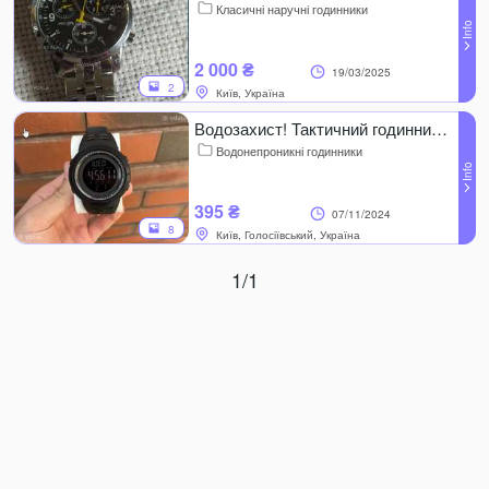
Класичні наручні годинники
2 000 ₴
19/03/2025
2
Київ, Україна
Водозахист! Тактичний годинник skmei 1251, amigo
Водонепроникні годинники
395 ₴
07/11/2024
8
Київ, Голосіївський, Україна
1/1