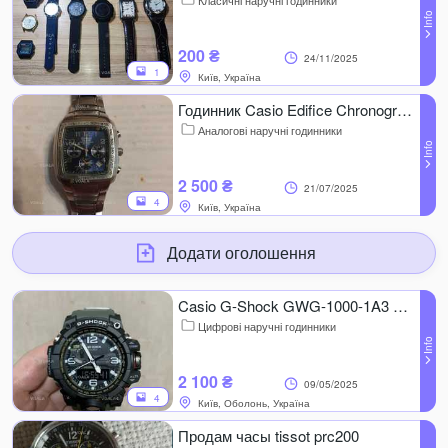
Класичні наручні годинники
200 ₴
24/11/2025
1
Київ, Україна
Годинник Casio Edifice Chronograph
Аналогові наручні годинники
2 500 ₴
21/07/2025
4
Київ, Україна
Додати оголошення
Casio G-Shock GWG-1000-1A3 Mudmaster
Цифрові наручні годинники
2 100 ₴
09/05/2025
4
Київ, Оболонь, Україна
Продам часы tissot prc200