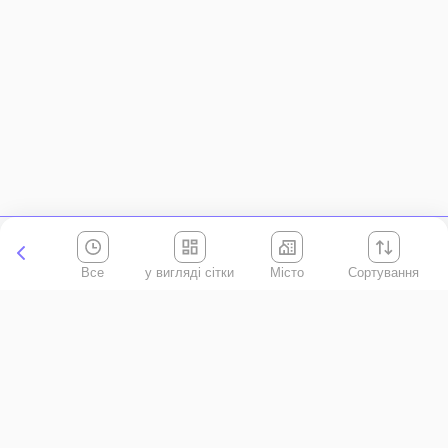
Все
Місто
Сортування
Київська область
АР Крим
Івано-Франківська область
Вінницька область
Волинська область