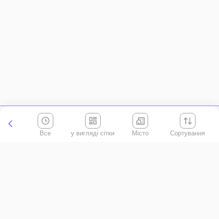
Все
Місто
Сортування
Київська область
АР Крим
Івано-Франківська область
Вінницька область
Волинська область