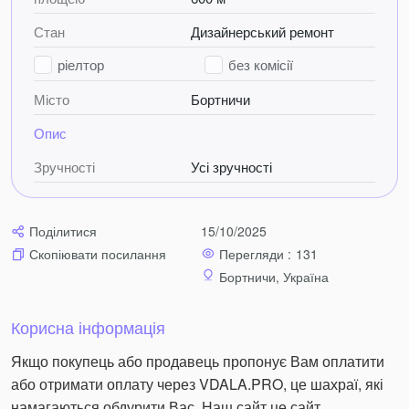
Ділянка: 50 соток (20 соток – забудова, 30 соток –
Стан
Дизайнерський ремонт
сосновий ліс)
ріелтор
без комісії
Стиль: Класика з елементами сучасності
Місто
Бортничи
Ремонт: Ексклюзивні екоматеріали (дерево, камінь),
Опис
італійські меблі, німецька сантехніка
Зручності
Усі зручності
🏡 Планування:
Цокольний поверх:
Поділитися
15/10/2025
Сауна з відпочинковою зоною
Перегляди :
131
Скопіювати посилання
Більярдна
Бортничи, Україна
Винний погріб
Корисна інформація
Котельня
Якщо покупець або продавець пропонує Вам оплатити
або отримати оплату через VDALA.PRO, це шахраї, які
1 поверх:
намагаються обдурити Вас. Наш сайт це сайт