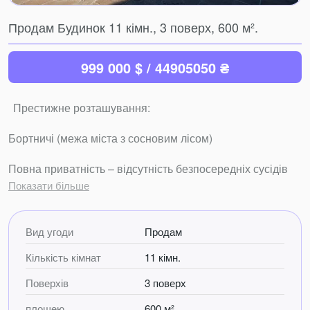
Продам Будинок 11 кімн., 3 поверх, 600 м².
999 000 $ / 44905050 ₴
Престижне розташування:
Бортничі (межа міста з сосновим лісом)
Повна приватність – відсутність безпосередніх сусідів
Показати більше
Розвинена інфраструктура: школи, садки, магазини,
ресторани
Вид угоди
Продам
🏰 Архітектура та інфраструктура:
Кількість кімнат
11 кімн.
Загальна площа: 600 м² (3 поверхи) + 110 м² гараж на 4
Поверхів
3 поверх
авто
площею
600 м²