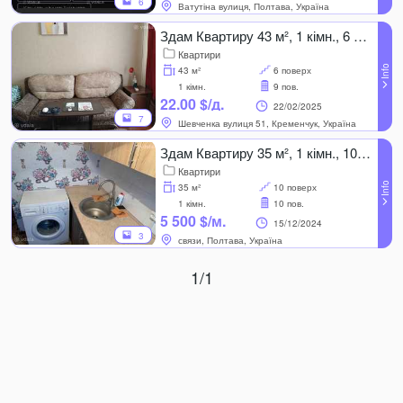
6
Ватутіна вулиця, Полтава, Україна
Здам Квартиру 43 м², 1 кімн., 6 поверх.
Квартири
43 м²
6 поверх
1 кімн.
9 пов.
22.00 $/д.
22/02/2025
7
Шевченка вулиця 51, Кременчук, Україна
Здам Квартиру 35 м², 1 кімн., 10 поверх.
Квартири
35 м²
10 поверх
1 кімн.
10 пов.
5 500 $/м.
15/12/2024
3
связи, Полтава, Україна
1/1