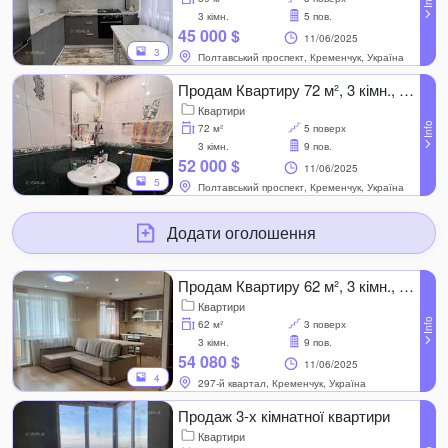
3 кімн.
5 пов.
45 000 $
11/06/2025
3
Полтавський проспект, Кременчук, Україна
Продам Квартиру 72 м², 3 кімн., 5 поверх.
Квартири
72 м²
5 поверх
3 кімн.
9 пов.
52 000 $
11/06/2025
5
Полтавський проспект, Кременчук, Україна
Додати оголошення
Продам Квартиру 62 м², 3 кімн., 3 поверх.
Квартири
62 м²
3 поверх
3 кімн.
9 пов.
54 080 $
11/06/2025
4
297-й квартал, Кременчук, Україна
Продаж 3-х кімнатної квартири
Квартири