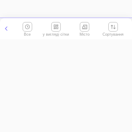
Все
Місто
Сортування
Київська область
АР Крим
Івано-Франківська область
Вінницька область
Волинська область
Дніпропетровська область
Донецька область
Житомирська область
Закарпатська область
Запорізька область
Кіровоградська область
Луганська область
Львівська область
Миколаївська область
Одеська область
Полтавська область
Рівненська область
Сумська область
Тернопільська область
Харківська область
Херсонська область
Хмельницька область