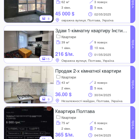
62 м²
3 поверх
3 кімн.
5 пов.
45 000 $
02/05/2025
8
овражна вулиця, Полтава, Україна
Здам 1-кімнатну квартиру Інститут звязку ремонт меблі техніка
Квартири
39 м²
9 поверх
1 кімн.
10 пов.
216 $/м.
01/05/2025
15
Овражна вулиця, Полтава, Україна
Продаж 2-х кімнатної квартири
Квартири
43 м²
2 поверх
2 кімн.
5 пов.
36.00 $
30/04/2025
9
Незалежності майдан, Полтава, Україна
Квартира Полтава
Квартири
75 м²
6 поверх
2 кімн.
7 пов.
365 $/м.
04/04/2025