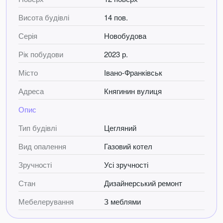
щоденного догляду. Вхідна зона простора і
Висота будівлі
14 пов.
функціональна, з можливістю розмістити гардероб у
місткій шафі-купе.
Серія
Новобудова
Великий санвузол укомплектований усім необхідним: є
Рік побудови
2023 р.
місце для пральної та сушильної машин, а також
Місто
Івано-Франківськ
простора ванна, облицьована італійським
керамогранітом. У квартирі використовуються лише
Адреса
Княгинин вулиця
якісні матеріали, всі комунікації підключені та
функціонують.
Опис
Це ідеальний вибір для тих, хто цінує якість, стиль і
Тип будівлі
Цегляний
комфорт, живучи в самому серці міста, поруч із
Вид опалення
Газовий котел
школами, дитячими садками та іншими важливими
обєктами інфраструктури.
Зручності
Усі зручності
Стан
Дизайнерський ремонт
Мебелерування
З меблями