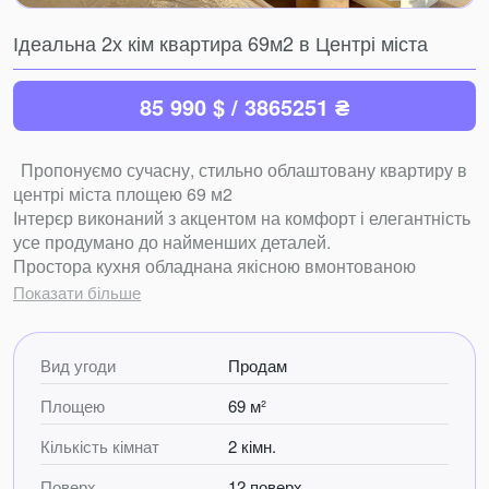
Ідеальна 2х кім квартира 69м2 в Центрі міста
85 990 $ / 3865251 ₴
Пропонуємо сучасну, стильно облаштовану квартиру в
центрі міста площею 69 м2
Інтерєр виконаний з акцентом на комфорт і елегантність
усе продумано до найменших деталей.
Простора кухня обладнана якісною вмонтованою
технікою, дизайнерськими меблями та круглим обіднім
Показати більше
столом зі зручними стільцями.
У вітальні великий плазмовий телевізор і потужний
кондиціонер з режимами обігріву та охолодження,
Вид угоди
Продам
доповнює атмосферу стильний та затишний диван.
Площею
69 м²
Спальня вражає гармонійним поєднанням комфорту й
Кількість кімнат
2 кімн.
естетики: двоспальне ліжко з ортопедичним матрацом і
облаштована бюті-зона з дзеркалом для вашого
Поверх
12 поверх