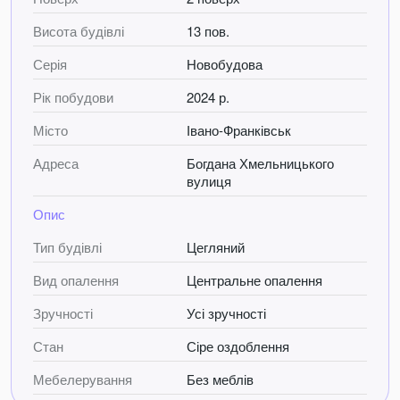
але з чудовим доступом до всіх необхідних зручностей
Висота будівлі
13 пов.
це ваш ідеальний вибір для життя.
Серія
Новобудова
Для огляду телефонуйте або пишіть у Viber чи Telegram!
Рік побудови
2024 р.
Місто
Івано-Франківськ
Адреса
Богдана Хмельницького
вулиця
Опис
Тип будівлі
Цегляний
Вид опалення
Центральне опалення
Зручності
Усі зручності
Стан
Сіре оздоблення
Мебелерування
Без меблів