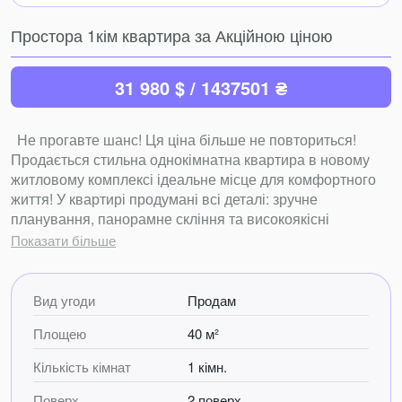
Простора 1кім квартира за Акційною ціною
31 980 $ / 1437501 ₴
Не прогавте шанс! Ця ціна більше не повториться!
Продається стильна однокімнатна квартира в новому
житловому комплексі ідеальне місце для комфортного
життя! У квартирі продумані всі деталі: зручне
планування, панорамне скління та високоякісні
матеріали. А з вікна відкривається захоплюючий вид на
Показати більше
гори, що додає особливого шарму вашому дому.
Комплекс створений для тих, хто цінує якість і комфорт.
Вид угоди
Продам
Закрита територія з ландшафтним дизайном, дитячими
Площею
40 м²
майданчиками та зонами для відпочинку забезпечать
максимальний комфорт для вас і вашої родини.
Кількість кімнат
1 кімн.
Безшумне, затишне місце далеко від автомагістралей,
Поверх
2 поверх