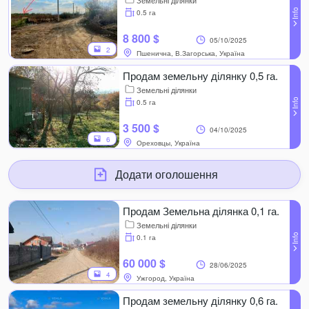
Земельні ділянки
0.5 га
8 800 $
05/10/2025
2
Пшенична, В.Загорська, Україна
Продам земельну ділянку 0,5 га.
Земельні ділянки
0.5 га
3 500 $
04/10/2025
6
Ореховцы, Україна
Додати оголошення
Продам Земельна ділянка 0,1 га.
Земельні ділянки
0.1 га
60 000 $
28/06/2025
4
Ужгород, Україна
Продам земельну ділянку 0,6 га.