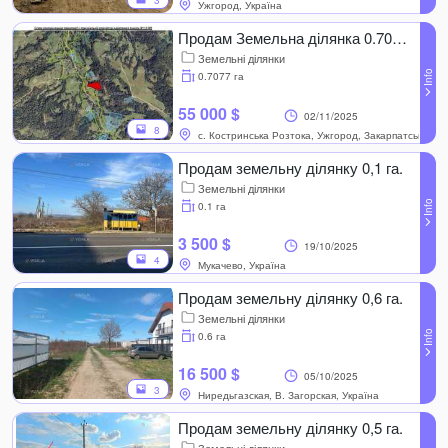
3
Ужгород, Україна
Продам Земельна ділянка 0.7077 га.
Земельні ділянки
0.7077 га
55 000 $
02/11/2025
8
с. Костринська Розтока, Ужгород, Закарпатська обл
Продам земельну ділянку 0,1 га.
Земельні ділянки
0.1 га
3 500 $
19/10/2025
4
Мукачево, Україна
Продам земельну ділянку 0,6 га.
Земельні ділянки
0.6 га
16 500 $
05/10/2025
3
Ниредьгазская, В. Загорская, Україна
Продам земельну ділянку 0,5 га.