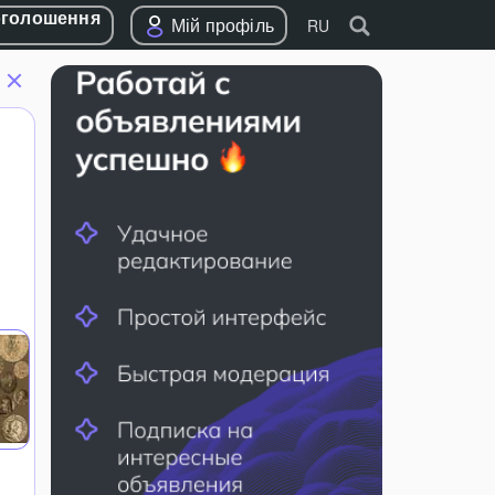
оголошення
Мій профіль
RU