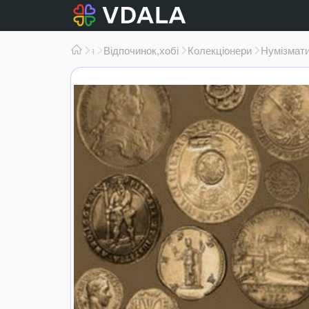
Спілкування
Відпочинок,
хобі
Колекціонери
Нумізмат