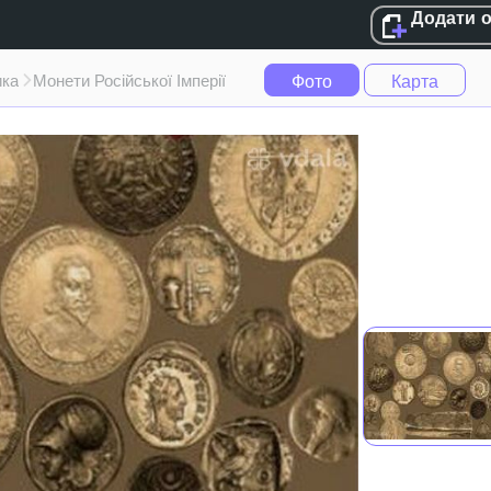
Додати 
Фото
Карта
ика
Монети Російської Імперії